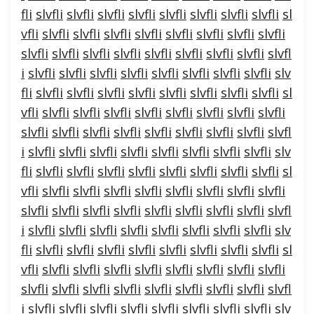
fli
slvfli
slvfli
slvfli
slvfli
slvfli
slvfli
slvfli
slvfli
sl
vfli
slvfli
slvfli
slvfli
slvfli
slvfli
slvfli
slvfli
slvfli
slvfli
slvfli
slvfli
slvfli
slvfli
slvfli
slvfli
slvfli
slvfl
i
slvfli
slvfli
slvfli
slvfli
slvfli
slvfli
slvfli
slvfli
slv
fli
slvfli
slvfli
slvfli
slvfli
slvfli
slvfli
slvfli
slvfli
sl
vfli
slvfli
slvfli
slvfli
slvfli
slvfli
slvfli
slvfli
slvfli
slvfli
slvfli
slvfli
slvfli
slvfli
slvfli
slvfli
slvfli
slvfl
i
slvfli
slvfli
slvfli
slvfli
slvfli
slvfli
slvfli
slvfli
slv
fli
slvfli
slvfli
slvfli
slvfli
slvfli
slvfli
slvfli
slvfli
sl
vfli
slvfli
slvfli
slvfli
slvfli
slvfli
slvfli
slvfli
slvfli
slvfli
slvfli
slvfli
slvfli
slvfli
slvfli
slvfli
slvfli
slvfl
i
slvfli
slvfli
slvfli
slvfli
slvfli
slvfli
slvfli
slvfli
slv
fli
slvfli
slvfli
slvfli
slvfli
slvfli
slvfli
slvfli
slvfli
sl
vfli
slvfli
slvfli
slvfli
slvfli
slvfli
slvfli
slvfli
slvfli
slvfli
slvfli
slvfli
slvfli
slvfli
slvfli
slvfli
slvfli
slvfl
i
slvfli
slvfli
slvfli
slvfli
slvfli
slvfli
slvfli
slvfli
slv