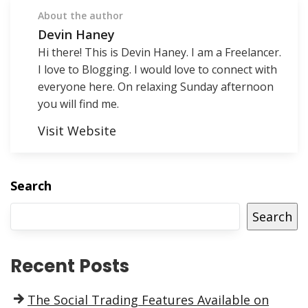
About the author
Devin Haney
Hi there! This is Devin Haney. I am a Freelancer.
I love to Blogging. I would love to connect with
everyone here. On relaxing Sunday afternoon
you will find me.
Visit Website
Search
Search
Recent Posts
The Social Trading Features Available on