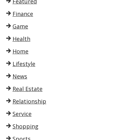
Featured
Finance
Game
Health
Home
Lifestyle
News
Real Estate
Relationship
Service
Shopping
Sports