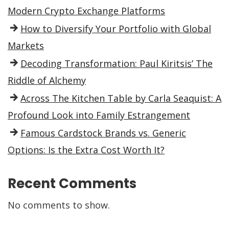
Modern Crypto Exchange Platforms
How to Diversify Your Portfolio with Global
Markets
Decoding Transformation: Paul Kiritsis’ The
Riddle of Alchemy
Across The Kitchen Table by Carla Seaquist: A
Profound Look into Family Estrangement
Famous Cardstock Brands vs. Generic
Options: Is the Extra Cost Worth It?
Recent Comments
No comments to show.