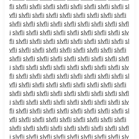
fli
slvfli
slvfli
slvfli
slvfli
slvfli
slvfli
slvfli
slvfli
sl
vfli
slvfli
slvfli
slvfli
slvfli
slvfli
slvfli
slvfli
slvfli
slvfli
slvfli
slvfli
slvfli
slvfli
slvfli
slvfli
slvfli
slvfl
i
slvfli
slvfli
slvfli
slvfli
slvfli
slvfli
slvfli
slvfli
slv
fli
slvfli
slvfli
slvfli
slvfli
slvfli
slvfli
slvfli
slvfli
sl
vfli
slvfli
slvfli
slvfli
slvfli
slvfli
slvfli
slvfli
slvfli
slvfli
slvfli
slvfli
slvfli
slvfli
slvfli
slvfli
slvfli
slvfl
i
slvfli
slvfli
slvfli
slvfli
slvfli
slvfli
slvfli
slvfli
slv
fli
slvfli
slvfli
slvfli
slvfli
slvfli
slvfli
slvfli
slvfli
sl
vfli
slvfli
slvfli
slvfli
slvfli
slvfli
slvfli
slvfli
slvfli
slvfli
slvfli
slvfli
slvfli
slvfli
slvfli
slvfli
slvfli
slvfl
i
slvfli
slvfli
slvfli
slvfli
slvfli
slvfli
slvfli
slvfli
slv
fli
slvfli
slvfli
slvfli
slvfli
slvfli
slvfli
slvfli
slvfli
sl
vfli
slvfli
slvfli
slvfli
slvfli
slvfli
slvfli
slvfli
slvfli
slvfli
slvfli
slvfli
slvfli
slvfli
slvfli
slvfli
slvfli
slvfl
i
slvfli
slvfli
slvfli
slvfli
slvfli
slvfli
slvfli
slvfli
slv